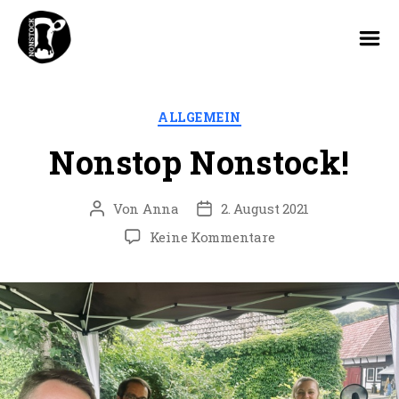
Nonstock
Festival
Kategorien
ALLGEMEIN
Nonstop Nonstock!
Von
Anna
2. August 2021
Beitragsautor
Veröffentlichungsdatum
zu
Keine Kommentare
Nonstop
Nonstock!