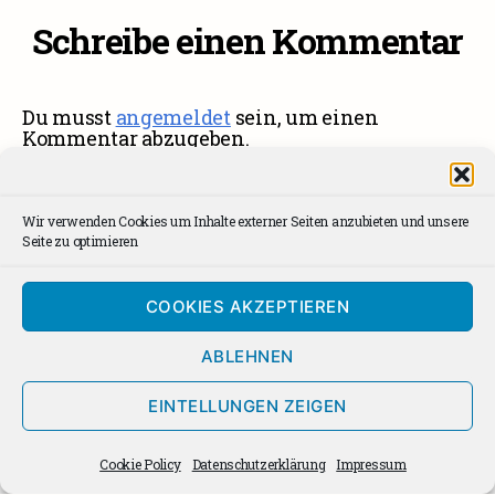
Schreibe einen Kommentar
Du musst
angemeldet
sein, um einen
Kommentar abzugeben.
Wir verwenden Cookies um Inhalte externer Seiten anzubieten und unsere
Seite zu optimieren
Impressum
Facebook
Instagram
Kontakt
Spotify
dee
Datenschutzerklärung
AGBs
COOKIES AKZEPTIEREN
Cookie Policy (EU)
News Archiv
ABLEHNEN
Newsletter Anmeldung
EINTELLUNGEN ZEIGEN
Cookie Policy
Datenschutzerklärung
Impressum