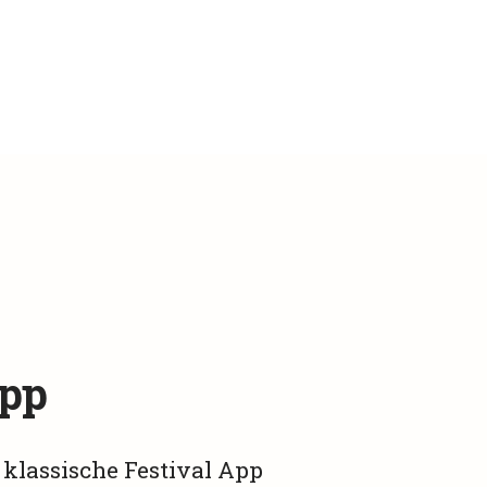
App
App
 klassische Festival App