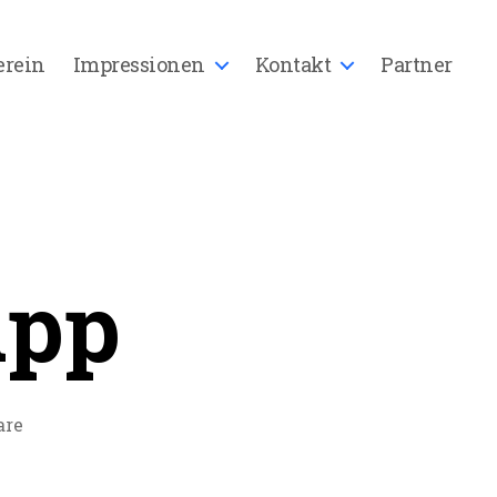
erein
Impressionen
Kontakt
Partner
App
zu
are
Die
Festival