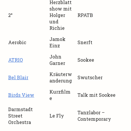
Herzblatt
show mit
2°
Holger
RPATB
und
Richie
Jamok
Aerobic
Snerft
Einz
John
ATRIO
Sookee
Garner
Kräuterw
Bel Blair
Swutscher
anderung
Kurzfilm
Birds View
Talk mit Sookee
e
Darmstadt
Tanzlabor –
Street
Le Fly
Contemporary
Orchestra