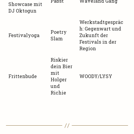
Pabst
Waveland Gang
Showcase mit
DJ Oktogun
Werkstadtgespräc
h: Gegenwart und
Poetry
Festivalyoga
Zukunft der
Slam
Festivals in der
Region
Riskier
dein Bier
mit
Frittenbude
WOODY/LYSY
Holger
und
Richie