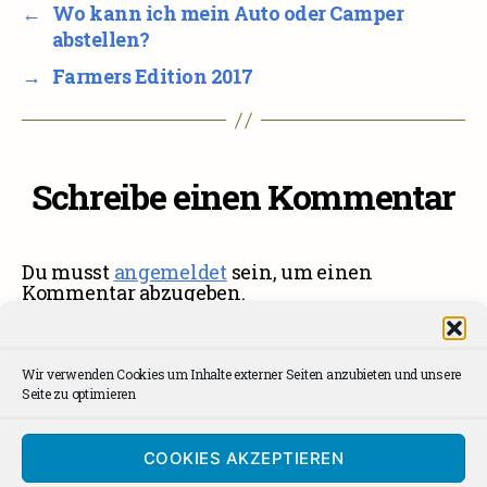
←
Wo kann ich mein Auto oder Camper
abstellen?
→
Farmers Edition 2017
Schreibe einen Kommentar
Du musst
angemeldet
sein, um einen
Kommentar abzugeben.
Wir verwenden Cookies um Inhalte externer Seiten anzubieten und unsere
Seite zu optimieren
Impressum
Facebook
Instagram
Kontakt
Spotify
dee
Datenschutzerklärung
AGBs
COOKIES AKZEPTIEREN
Cookie Policy (EU)
News Archiv