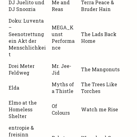
DJ Juelito und
Me and
Terra Peace &
DJ Snoozia
Reas
Bruder Hain
Doku: Luventa
–
MEGA_K
Seenotrettung
unst
The Lads Back
ein Akt der
Performa
Home
Menschlichkei
nce
t
Drei Meter
Mr. Jee-
The Mangonuts
Feldweg
Jid
Myths of
The Trees Like
Elda
a Thistle
Torches
Elmo at the
Of
Homeless
Watch me Rise
Colours
Shelter
entropie &
freisinn