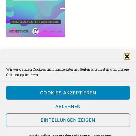
Wir verwenden Cookies um Inhalte externer Seiten anzubieten und unsere
Seite zu optimieren
Impressum
Facebook
Instagram
Kontakt
Spotify
dee
Datenschutzerklärung
AGBs
COOKIES AKZEPTIEREN
Cookie Policy (EU)
News Archiv
ABLEHNEN
Newsletter Anmeldung
EINTELLUNGEN ZEIGEN